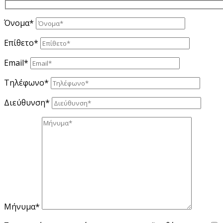
Όνομα*
Επίθετο*
Email*
Τηλέφωνο*
Διεύθυνση*
Μήνυμα*