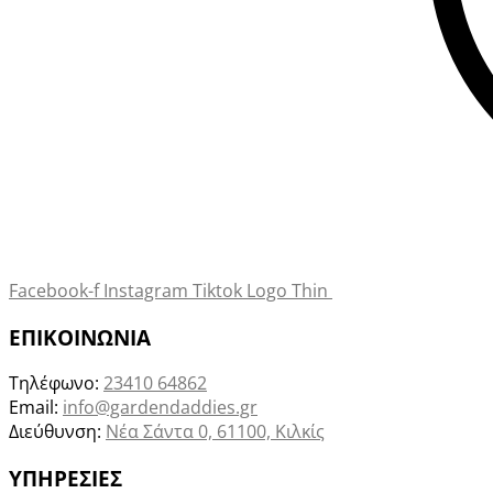
Facebook-f
Instagram
Tiktok Logo Thin
ΕΠΙΚΟΙΝΩΝΙΑ
Τηλέφωνο:
23410 64862
Email:
info@gardendaddies.gr
Διεύθυνση:
Νέα Σάντα 0, 61100, Κιλκίς
ΥΠΗΡΕΣΙΕΣ